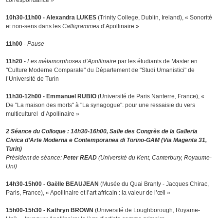
correspondance »
10h30-11h00 - Alexandra LUKES
(Trinity College, Dublin, Ireland), « Sonorité
et non-sens dans les
Calligrammes
d’Apollinaire »
11h00
-
Pause
11h20 -
Les métamorphoses d’Apollinaire
par les étudiants de Master en
"Culture Moderne Comparate" du Département de "Studi Umanistici" de
l’Université de Turin
11h30-12h00 - Emmanuel RUBIO
(Université de Paris Nanterre, France), «
De "La maison des morts" à "La synagogue": pour une ressaisie du vers
multiculturel d’Apollinaire »
2 Séance du Colloque : 14h30-16h00, Salle des Congrès de la Galleria
Civica d’Arte Moderna e Contemporanea di Torino-GAM (Via Magenta 31,
Turin)
Président de séance:
Peter READ
(Université du Kent, Canterbury, Royaume-
Uni)
14h30-15h00 - Gaëlle BEAUJEAN
(Musée du Quai Branly - Jacques Chirac,
Paris, France), « Apollinaire et l’art africain : la valeur de l’œil »
15h00-15h30 - Kathryn BROWN
(Université de Loughborough, Royame-