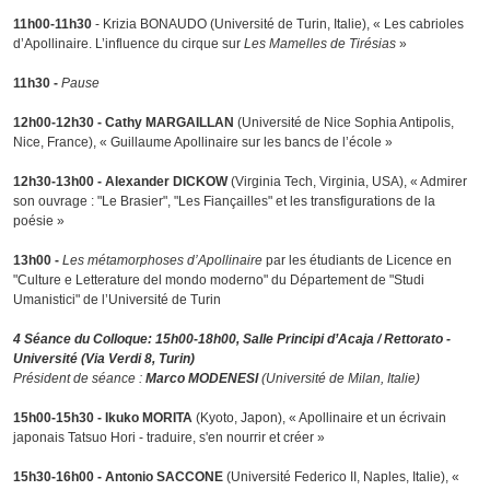
11h00-11h30
- Krizia BONAUDO (Université de Turin, Italie), « Les cabrioles
d’Apollinaire. L’influence du cirque sur
Les Mamelles de Tirésias
»
11h30 -
Pause
12h00-12h30 - Cathy MARGAILLAN
(Université de Nice Sophia Antipolis,
Nice, France), « Guillaume Apollinaire sur les bancs de l’école »
12h30-13h00 - Alexander DICKOW
(Virginia Tech, Virginia, USA), « Admirer
son ouvrage : "Le Brasier", "Les Fiançailles" et les transfigurations de la
poésie »
13h00 -
Les métamorphoses d’Apollinaire
par les étudiants de Licence en
"Culture e Letterature del mondo moderno" du Département de "Studi
Umanistici" de l’Université de Turin
4 Séance du Colloque: 15h00-18h00, Salle Principi d’Acaja / Rettorato -
Université (Via Verdi 8, Turin)
Président de séance :
Marco MODENESI
(Université de Milan, Italie)
15h00-15h30 - Ikuko MORITA
(Kyoto, Japon), « Apollinaire et un écrivain
japonais Tatsuo Hori - traduire, s'en nourrir et créer »
15h30-16h00 - Antonio SACCONE
(Université Federico II, Naples, Italie), «