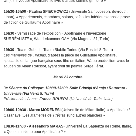
Uni), « Invoquer Apollinaire: le livre d’artiste comme grimoire »
15h30-16h00 - Paulina SPIECHOWICZ
(Université Saint-Joseph, Beyrouth,
Liban), « Appartements, chambres, salons, sofas: les intérieurs dans la prose
de fiction de Guillaume Apollinaire »
16h30 -
Vernissage de l’exposition « Apollinaire e l’invenzione
SURRÉALISTE », Wunderkammer GAM (Via Magenta 31, Turin)
19h30 -
Teatro Gobetti - Teatro Stabile Torino (Via Rossini 8, Turin)
Les mamelles de Tiresias
, d’après la pièce de Guillaume Apollinaire,
spectacle en langue française sous-titré en italien, Waou production, avec le
soutien de Alban Roussot, ayant droit du peintre Serge Férat.
Mardi 23 octobre
3e Séance du Colloque: 10h00-13h00, Salle Principi d’Acaja / Rettorato -
Université (Via Verdi 8, Turin)
Président de séance:
Franca BRUERA
(Université de Turin, Italie)
10h00-10h30 - Marco MODENESI
(Université de Milan, Italie), « Apollinaire /
Casanave :
Les Mamelles de Tirésias
sur d’autres planches »
10h30-11h00 - Alessandro MARAS
(Université La Sapienza de Rome, Italie),
« Quelle musique pour Apollinaire ? »