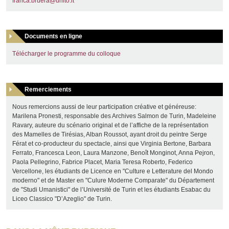
franca.bruera@unito.it
Documents en ligne
Télécharger le programme du colloque
Remerciements
Nous remercions aussi de leur participation créative et généreuse:
Marilena Pronesti, responsable des Archives Salmon de Turin, Madeleine
Ravary, auteure du scénario original et de l’affiche de la représentation
des Mamelles de Tirésias, Alban Roussot, ayant droit du peintre Serge
Férat et co-producteur du spectacle, ainsi que Virginia Bertone, Barbara
Ferrato, Francesca Leon, Laura Manzone, Benoît Monginot, Anna Pejron,
Paola Pellegrino, Fabrice Placet, Maria Teresa Roberto, Federico
Vercellone, les étudiants de Licence en "Culture e Letterature del Mondo
moderno" et de Master en "Culure Moderne Comparate" du Département
de "Studi Umanistici" de l’Université de Turin et les étudiants Esabac du
Liceo Classico "D’Azeglio" de Turin.