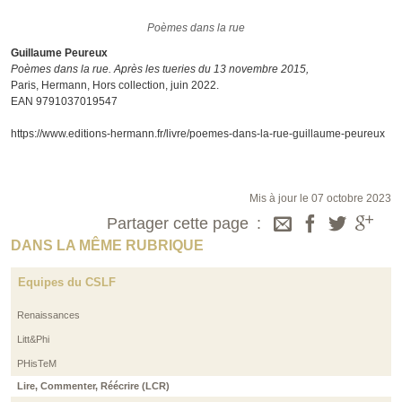
Poèmes dans la rue
Poèmes dans la rue
Guillaume Peureux
Poèmes dans la rue. Après les tueries du 13 novembre 2015,
Paris, Hermann, Hors collection, juin 2022.
EAN 9791037019547
https://www.editions-hermann.fr/livre/poemes-dans-la-rue-guillaume-peureux
Mis à jour le 07 octobre 2023
Partager cette page
DANS LA MÊME RUBRIQUE
Equipes du CSLF
Renaissances
Litt&Phi
PHisTeM
Lire, Commenter, Réécrire (LCR)