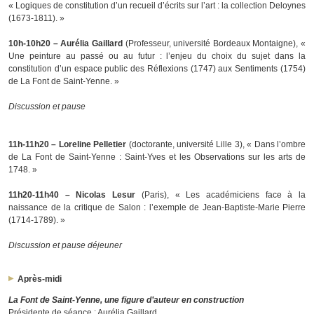
« Logiques de constitution d’un recueil d’écrits sur l’art : la collection Deloynes
(1673-1811). »
10h-10h20 – Aurélia Gaillard
(Professeur, université Bordeaux Montaigne), «
Une peinture au passé ou au futur : l’enjeu du choix du sujet dans la
constitution d’un espace public des Réflexions (1747) aux Sentiments (1754)
de La Font de Saint-Yenne. »
Discussion et pause
11h-11h20 – Loreline Pelletier
(doctorante, université Lille 3), « Dans l’ombre
de La Font de Saint-Yenne : Saint-Yves et les Observations sur les arts de
1748. »
11h20-11h40 – Nicolas Lesur
(Paris), « Les académiciens face à la
naissance de la critique de Salon : l’exemple de Jean-Baptiste-Marie Pierre
(1714-1789). »
Discussion et pause déjeuner
Après-midi
La Font de Saint-Yenne, une figure d’auteur en construction
Présidente de séance : Aurélia Gaillard