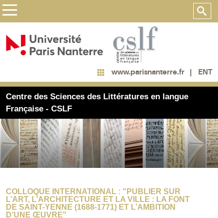
ENT
www.parisnanterre.fr
Centre des Sciences des Littératures en langue
Française - CSLF
COLLOQUE INTERNATIONAL : "PUBLIER SUR
L’ART, L’ARCHITECTURE ET LA VILLE : LA FONT
DE SAINT-YENNE (1688-1771) ET L’AMBITION
D’UNE ŒUVRE"