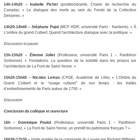
14h-14h20
–
Isabelle Pichet
(postdoctorante, Chaire de recherche du
Canada), « Le dialogue des morts au sein du Fonds de la Collection
Deloynes. »
14h20-14h40
–
Stéphane Pujol
(MCF HDR, université Paris - Nanterre), « À
L'ombre du grand Colbert. Quand l'architecture dialogue avec la politique. »
Discussion et pause
15h-15h20 – Étienne Jollet
(Professeur, université Paris 1 – Panthéon
Sorbonne), « Fondations. La question de la solidité dans les propos sur
l’architecture de La Font de Saint-Yenne. »
15h20-15h40 – Nicolas Lemas
(CPGE, Académie de Lille), « L’Ombre du
Grand Colbert et le “nuage culturel” de son temps : les traités
d’embellissements de Paris autour de 1750. »
Discussion
Conclusion du colloque et ouverture
16h – Dominique Poulot
(Professeur, université Paris 1 – Panthéon-
Sorbonne), « La Font de Saint-Yenne, un primitif du patrimoine français ? »
16h30-17h30
–
Visite guidée de la colonnade du Louvre par Richard Wittman