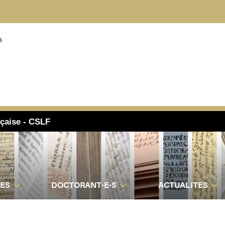
nçaise - CSLF
ES
DOCTORANT-E-S
ACTUALITES