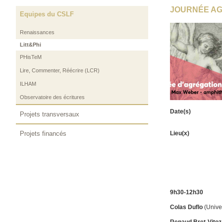
JOURNÉE AGR
Equipes du CSLF
Renaissances
Litt&Phi
PHisTeM
Lire, Commenter, Réécrire (LCR)
ILHAM
Observatoire des écritures
Date(s)
Projets transversaux
Lieu(x)
Projets financés
9h30-12h30
Colas Duflo
(Univer
Renaud Bret-Vitoz