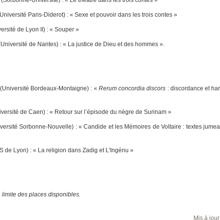
Université Paris-Diderot) : « Sexe et pouvoir dans les trois contes »
ersité de Lyon II) : « Souper »
Université de Nantes) : « La justice de Dieu et des hommes ».
(Université Bordeaux-Montaigne) : «
Rerum concordia discors
: discordance et ha
»
versité de Caen) : « Retour sur l’épisode du nègre de Surinam »
versité Sorbonne-Nouvelle) : « Candide et les Mémoires de Voltaire : textes jumea
S de Lyon) : « La religion dans Zadig et L'Ingénu »
a limite des places disponibles.
Mis à jour