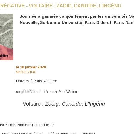
ÉGATIVE - VOLTAIRE : ZADIG, CANDIDE, L’INGÉNU
Journée organisée conjointement par les universités S
Nouvelle, Sorbonne-Université, Paris-Diderot, Paris-Nan
le
10 janvier 2020
9h30-17h30
Université Paris Nanterre
amphithéâtre du bâtiment Max Weber
Voltaire :
Zadig, Candide, L’Ingénu
sité Paris-Nanterre) : Introduction
(Sorbonne-Université) : « Le théâtre dans les trois contes »