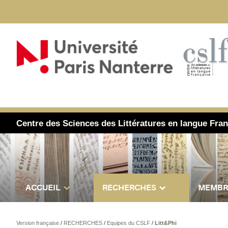
Centre des Sciences des Littératures en langue Fra
ACCUEIL
RECHERCHES
MEMBR
Version française
/
RECHERCHES
/
Equipes du CSLF
/
Litt&Phi