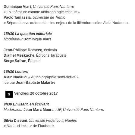
Dominique Viart
,
Université Paris Nanterre
« La littérature comme anthropologie critique »
Paolo Tamassia
,
Université de Trento
« Séparation vs autonomie : les enjeux de la littérature selon Alain Nadaud »
15h30 La question éditoriale
Modérateur
Dominique Viart
Jean-Philippe Domecq
, écrivain
Djamel Meskache
, Éditions Tarabuste
Serge Safran
, Éditeur
16h30 Lecture
Alain Nadaud
, « Autobiographie semi-fictive »
lue par
Jean-Baptiste Malartre
Vendredi 20 octobre 2017
9h30 En lisant, en écrivant
Modérateur
Jean-Marc Moura
,
IUF
,
Université Paris Nanterre
Silvia Disegni
,
Université Federico II, Naples
« Nadaud lecteur de Flaubert »