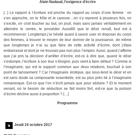
Alain Nadaud, l'exigence d'écrire
[...] Le rapport à l’écriture est proche du rapport au corps d’une femme : on
s’en approche, on le frôle et le caresse ; on s’y reprend à plusieurs fois, on
s’excite, on croit toucher au but, on jouit, mais sans jamais véritablement en
atteindre le centre, le posséder. Aussitôt que le désir renaît, tout est à
recommencer. Longtemps j’ai hésité quant à savoir user et disposer du corps
des femmes, à trouver le moyen de leur donner de la jouissance, de même
que longtemps je n’ai su que faire de cette activité d’écrire, dont j’étais
embarrassé et dont je ne trouvais pas non plus l’emploi. Aussi, quand j’affirme
que j’ai pris la décision d’arrêter d’écrire, est-ce à dire que, quand le désir
s’estompe, l’écriture à son tour s’éloigne, puis vient à faire défaut ? Comme si
l’imaginaire, qui est le support commun aux deux relations, touchait à son
point de tarissement ? Car l’imaginaire érotique, qui sous-tend le désir et en
est sans doute sa composante essentielle, est au plus près lié à l’imaginaire
romanesque. Est-ce que l’on n’écrit jamais que pour séduire ? Et le moment
venant, où le besoin de séduction se fait moins fort, est-ce que la pulsion
d’écrire décline aussi à proportion ? […]
Programme
Jeudi 19 octobre 2017