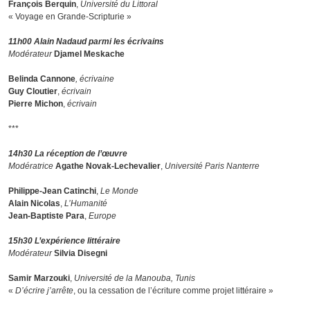
François Berquin
,
Université du Littoral
« Voyage en Grande-Scripturie »
11h00 Alain Nadaud parmi les écrivains
Modérateur
Djamel Meskache
Belinda Cannone
, écrivaine
Guy Cloutier
,
écrivain
Pierre Michon
,
écrivain
***
14h30 La réception de l’œuvre
Modératrice
Agathe Novak-Lechevalier
,
Université Paris Nanterre
Philippe-Jean Catinchi
,
Le Monde
Alain Nicolas
,
L’Humanité
Jean-Baptiste Para
,
Europe
15h30 L’expérience littéraire
Modérateur
Silvia Disegni
Samir Marzouki
,
Université de la Manouba, Tunis
«
D’écrire j’arrête
, ou la cessation de l’écriture comme projet littéraire »