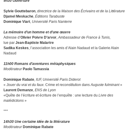
9h30 Ouverture
Sylvie Gouttebaron
,
directrice de la Maison des Écrivains et de la Littérature
Djamel Meskache
,
Éditions Tarabuste
Dominique Viart
,
Université Paris Nanterre
La mémoire d’un homme et d’une œuvre
Adresse d’
Olivier Poivre D’arvor
,
Ambassadeur de France à Tunis,
lue par
Jean-Baptiste Malartre
Sadika Keskes
, l’association les amis d’Alain Nadaud et la Galerie Alain
Nadaud
11h00 Romans d’aventures métaphysiques
Modérateur
Paolo Tamassia
Dominique Rabate
,
IUF, Université Paris Diderot
«
Jouer du vrai et du faux
. Crime et reconstitution dans
Auguste fulminant
»
Laurent Demanze
,
ENS de Lyon
«Quête de l’écriture et écriture de l’enquête : une lecture du
Livre des
malédictions
»
***
14h30 Une certaine idée de la littérature
Modérateur
Dominique Rabate