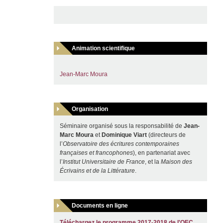
Animation scientifique
Jean-Marc Moura
Organisation
Séminaire organisé sous la responsabilité de
Jean-
Marc Moura
et
Dominique Viart
(directeurs de
l’
Observatoire des écritures contemporaines
françaises et francophones
), en partenariat avec
l’
Institut Universitaire de France
, et la
Maison des
Écrivains et de la Littérature
.
Documents en ligne
Téléchargez le programme 2017-2018 de l'OEC