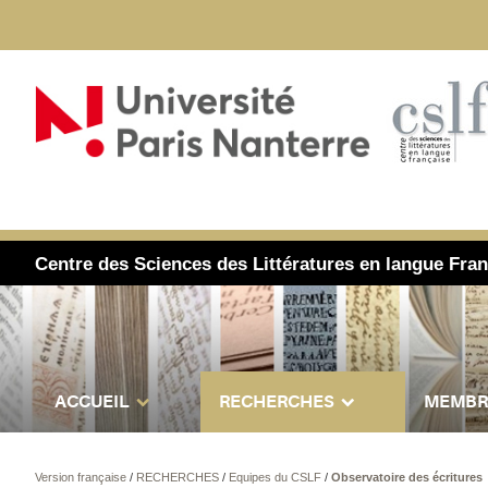
Centre des Sciences des Littératures en langue Fra
ACCUEIL
RECHERCHES
MEMBR
Version française
/
RECHERCHES
/
Equipes du CSLF
/
Observatoire des écritures