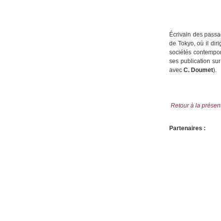
Écrivain des passa
de Tokyo, où il dir
sociétés contempora
ses publication su
avec
C. Doumet
).
Retour à la présen
Partenaires :