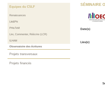
SÉMINAIRE O
Equipes du CSLF
Renaissances
Litt&Phi
PHisTeM
Date(s)
Lire, Commenter, Réécrire (LCR)
ILHAM
Lieu(x)
Observatoire des écritures
Projets transversaux
Projets financés
S