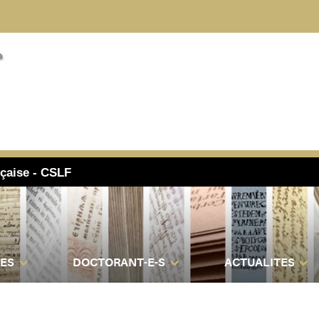
nçaise - CSLF
ES
DOCTORANT-E-S
ACTUALITES